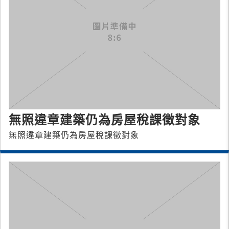
無照違章建築仍為房屋稅課徵對象
無照違章建築仍為房屋稅課徵對象