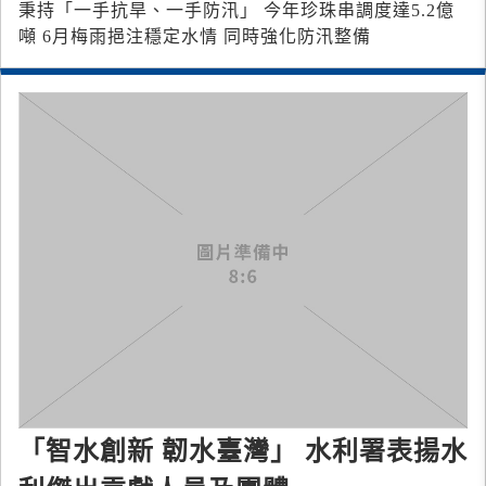
秉持「一手抗旱、一手防汛」 今年珍珠串調度達5.2億
噸 6月梅雨挹注穩定水情 同時強化防汛整備
「智水創新 韌水臺灣」 水利署表揚水