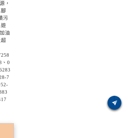
源，
桌腳
積污
出遊
加油
大超
258
8、0
6283
8-7
52-
383
17