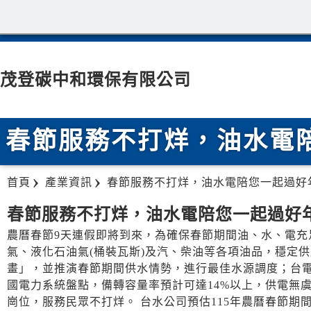
茂登碳中和環保有限公司
春節服務不打烊，油水電
首頁
產業資訊
春節服務不打烊，油水電陪您一起過好
春節服務不打烊，油水電陪您一起過好
農曆春節9天連假即將到來，為確保春節期間油、水、電充足
氣、液化石油氣(桶裝瓦斯)及汽、柴油等各項油品，穩定
畫」，並推演春節期間供水情勢，進行最佳水源調度；台電公司
國電力系統盤點，備轉容量率預計可達14%以上，供電無
崗位，服務民眾不打烊。 台水公司預估115年農曆春節期間