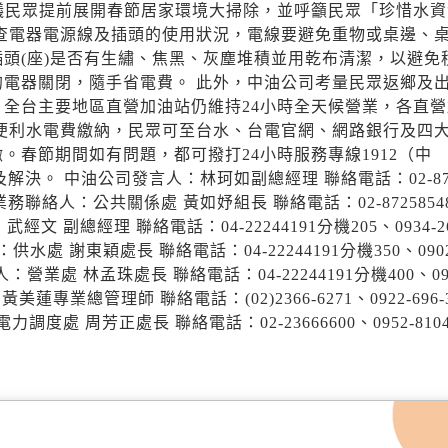
議民眾提前展開春節居家環境大掃除，並呼籲民眾「珍惜水資
查電器電源線及插頭的使用狀況，電線要避免重物或桌邊、
頭(座)是否有生繡、焦黑、灰塵堆積並用乾布清潔，以避免
電器關閉，隨手省電費。 此外，中油公司考量民眾返鄉及
全台主要地區直營加油站仍維持24小時全天候營業，各直營
便利水電費繳納，民眾可至台水、台電官網、網路銀行及四
繳。春節期間如有問題，都可撥打24小時服務專線1912（中
解決。 中油公司發言人：林珂如副總經理 聯絡電話：02-87
w 中油公司業務聯絡人：公共關係處 黃如妤組長 聯絡電話：02-8725854
發言人：武經文 副總經理 聯絡電話：04-22244191分機205、0934-2
務聯絡人：供水處 謝東穎處長 聯絡電話：04-22244191分機350、0902
司業務聯絡人：營業處 林孟珠處長 聯絡電話：04-22244191分機400、09
發言人：黃美蓮專業總管理師 聯絡電話：(02)2366-6271、0922-696-
人：電力調度處 周芳正處長 聯絡電話：02-23666600、0952-8104