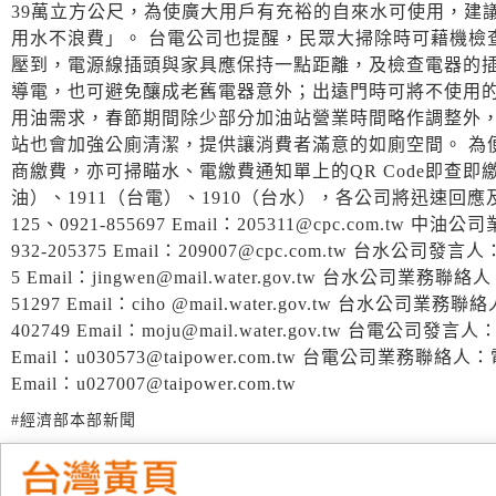
39萬立方公尺，為使廣大用戶有充裕的自來水可使用，建
用水不浪費」。 台電公司也提醒，民眾大掃除時可藉機檢
壓到，電源線插頭與家具應保持一點距離，及檢查電器的插
導電，也可避免釀成老舊電器意外；出遠門時可將不使用的
用油需求，春節期間除少部分加油站營業時間略作調整外，
站也會加強公廁清潔，提供讓消費者滿意的如廁空間。 為
商繳費，亦可掃瞄水、電繳費通知單上的QR Code即查即
油）、1911（台電）、1910（台水），各公司將迅速回應及
125、0921-855697 Email：205311@cpc.com.t
932-205375 Email：209007@cpc.com.tw 台水公司
5 Email：jingwen@mail.water.gov.tw 台水公司業
51297 Email：ciho @mail.water.gov.tw 台水公
402749 Email：moju@mail.water.gov.tw 台電公司
Email：u030573@taipower.com.tw 台電公司業務聯絡
Email：u027007@taipower.com.tw
#經濟部本部新聞