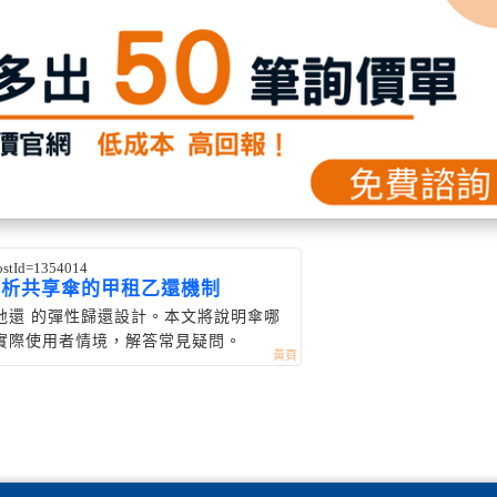
postId=1354014
解析共享傘的甲租乙還機制
地還 的彈性歸還設計。本文將說明傘哪
實際使用者情境，解答常見疑問。