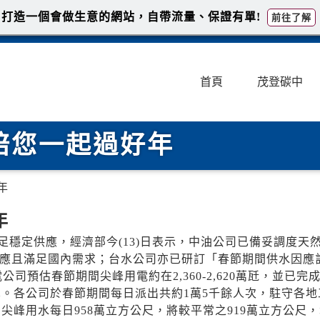
打造一個會做生意的網站，自帶流量、保證有單!
前往了解
首頁
茂登碳中
陪您一起過好年
年
年
穩定供應，經濟部今(13)日表示，中油公司已備妥調度天
供應且滿足國內需求；台水公司亦已研訂「春節期間供水因應
預估春節期間尖峰用電約在2,360-2,620萬瓩，並已完
虞。各公司於春節期間每日派出共約1萬5千餘人次，駐守各地
尖峰用水每日958萬立方公尺，將較平常之919萬立方公尺