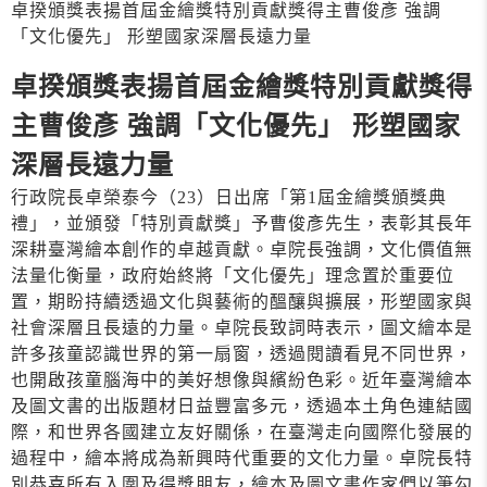
卓揆頒獎表揚首屆金繪獎特別貢獻獎得主曹俊彥 強調
「文化優先」 形塑國家深層長遠力量
卓揆頒獎表揚首屆金繪獎特別貢獻獎得
主曹俊彥 強調「文化優先」 形塑國家
深層長遠力量
行政院長卓榮泰今（23）日出席「第1屆金繪獎頒獎典
禮」，並頒發「特別貢獻獎」予曹俊彥先生，表彰其長年
深耕臺灣繪本創作的卓越貢獻。卓院長強調，文化價值無
法量化衡量，政府始終將「文化優先」理念置於重要位
置，期盼持續透過文化與藝術的醞釀與擴展，形塑國家與
社會深層且長遠的力量。卓院長致詞時表示，圖文繪本是
許多孩童認識世界的第一扇窗，透過閱讀看見不同世界，
也開啟孩童腦海中的美好想像與繽紛色彩。近年臺灣繪本
及圖文書的出版題材日益豐富多元，透過本土角色連結國
際，和世界各國建立友好關係，在臺灣走向國際化發展的
過程中，繪本將成為新興時代重要的文化力量。卓院長特
別恭喜所有入圍及得獎朋友，繪本及圖文書作家們以筆勾