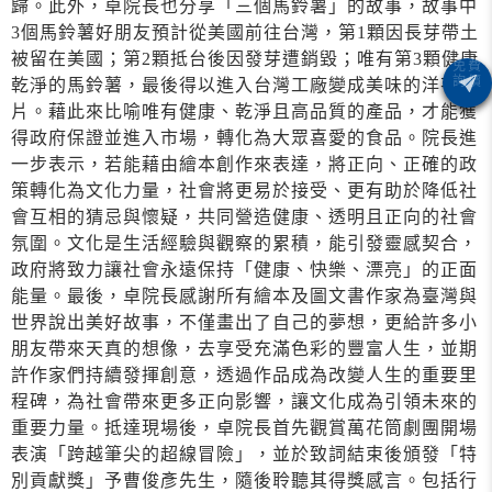
歸。此外，卓院長也分享「三個馬鈴薯」的故事，故事中
3個馬鈴薯好朋友預計從美國前往台灣，第1顆因長芽帶土
被留在美國；第2顆抵台後因發芽遭銷毀；唯有第3顆健康
乾淨的馬鈴薯，最後得以進入台灣工廠變成美味的洋芋
片。藉此來比喻唯有健康、乾淨且高品質的產品，才能獲
得政府保證並進入市場，轉化為大眾喜愛的食品。院長進
一步表示，若能藉由繪本創作來表達，將正向、正確的政
策轉化為文化力量，社會將更易於接受、更有助於降低社
會互相的猜忌與懷疑，共同營造健康、透明且正向的社會
氛圍。文化是生活經驗與觀察的累積，能引發靈感契合，
政府將致力讓社會永遠保持「健康、快樂、漂亮」的正面
能量。最後，卓院長感謝所有繪本及圖文書作家為臺灣與
世界說出美好故事，不僅畫出了自己的夢想，更給許多小
朋友帶來天真的想像，去享受充滿色彩的豐富人生，並期
許作家們持續發揮創意，透過作品成為改變人生的重要里
程碑，為社會帶來更多正向影響，讓文化成為引領未來的
重要力量。抵達現場後，卓院長首先觀賞萬花筒劇團開場
表演「跨越筆尖的超線冒險」，並於致詞結束後頒發「特
別貢獻獎」予曹俊彥先生，隨後聆聽其得獎感言。包括行