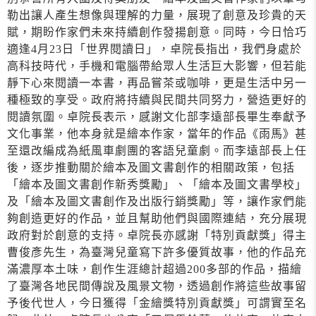
勒出讓人產生想像與理解的力量，展現了創意及珍貴的天
賦，期盼作家們未來持續創作發揚創意。同時，今日恰巧
適逢4月23日「世界閱讀日」，卓院長指出，我們身處於
高科技時代，手機和電腦帶給眾人生活巨大影響，但若能
靜下心來閱讀一本書，再品嘗茶或咖啡，更是生活中另一
種極致的享受。政府將持續與民間共同努力，營造更好的
閱讀氛圍。卓院長表示，感謝文化部李遠部長畢生奉獻予
文化事業，他本身就是繪本作家，當年的作品《雨馬》甚
至還改編成為紙風車劇團的客語兒童劇。而李遠部長上任
後，逐步推動關於繪本及圖文書創作的相關政策，包括
「繪本及圖文書創作新秀獎勵」、「繪本及圖文書學校」
及「繪本及圖文書創作及出版行銷獎勵」等，讓作家們能
夠創造更好的作品，並且幫助他們與國際連結，充分展現
政府對於創意的支持。卓院長亦感謝「特別貢獻獎」得主
曹俊彥先生，為臺灣兒童寫下許多優質故事，他的作品充
滿濃厚本土味，創作生涯總計超過200多部的作品，描繪
了臺灣各地民間傳說及風景文物，透過創作將這些故事留
予後代世人，今日獲得「金繪獎特別貢獻獎」可謂實至名