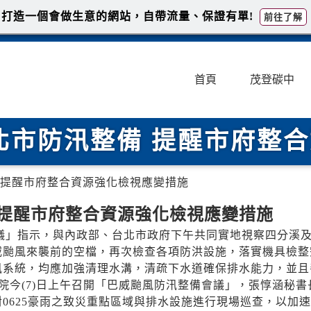
打造一個會做生意的網站，自帶流量、保證有單!
前往了解
首頁
茂登碳中
北市防汛整備 提醒市府整
 提醒市府整合資源強化檢視應變措施
 提醒市府整合資源強化檢視應變措施
會議」指示，與內政部、台北市政府下午共同實地視察四分溪
威颱風來襲前的空檔，再次檢查各項防洪設施，落實機具檢整
汛系統，均應加強清理水溝，清疏下水道確保排水能力，並且
今(7)日上午召開「巴威颱風防汛整備會議」，張惇涵秘書
0625豪雨之致災重點區域與排水設施進行現場巡查，以加