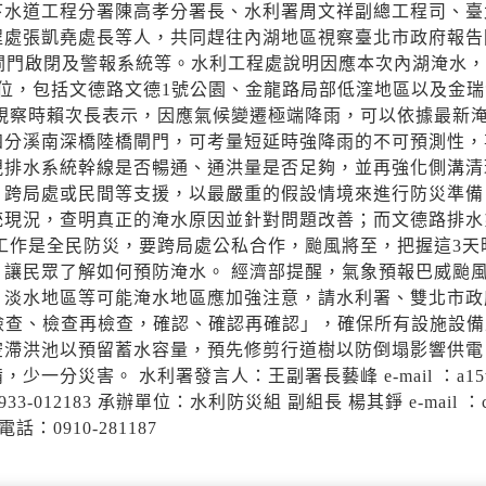
下水道工程分署陳高孝分署長、水利署周文祥副總工程司、臺
程處張凱堯處長等人，共同趕往內湖地區視察臺北市政府報告
試閘門啟閉及警報系統等。水利工程處說明因應本次內湖淹水
位，包括文德路文德1號公園、金龍路局部低漥地區以及金瑞
察時賴次長表示，因應氣候變遷極端降雨，可以依據最新
四分溪南深橋陸橋閘門，可考量短延時強降雨的不可預測性，
視排水系統幹線是否暢通、通洪量是否足夠，並再強化側溝清
、跨局處或民間等支援，以最嚴重的假設情境來進行防災準備
統現況，查明真正的淹水原因並針對問題改善；而文德路排水
工作是全民防災，要跨局處公私合作，颱風將至，把握這3天
讓民眾了解如何預防淹水。 經濟部提醒，氣象預報巴威颱
、淡水地區等可能淹水地區應加強注意，請水利署、雙北市政
檢查、檢查再檢查，確認、確認再確認」，確保所有設施設備
空滯洪池以預留蓄水容量，預先修剪行道樹以防倒塌影響供電
分災害。 水利署發言人：王副署長藝峰 e-mail ：a15
933-012183 承辦單位：水利防災組 副組長 楊其錚 e-mail ：c
電話：0910-281187