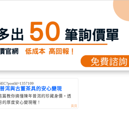
b/SEC?postId=1357109
普洱與古董茶具的安心變現
這篇教你搞懂陳年普洱的珍藏身價。透
月的厚度安心變現喔！