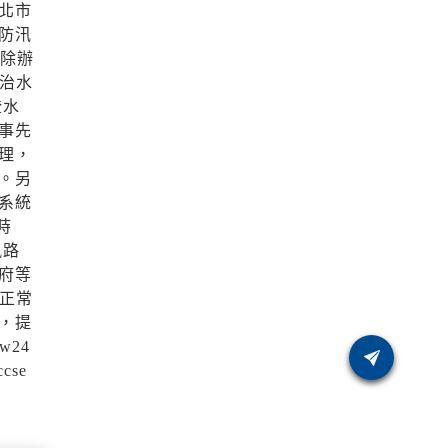
北市
防汛
，除辦
治水
淹水
事先
理，
。另
系統
時
風路
府等
正常
，提
w24
cse