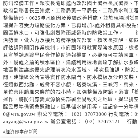
防汛整備工作。賴次長隨即邀內政部國土署蔡長展署長、
政府副秘書長王崇斌、工務局黃一平局長、工務局水利工
整備情形、0625淹水原因及後續改善措施，並於現場測
理提升容受力短期優化方案，已再增加3處外租機具布設點
園區排水口，可強化劇烈降雨威脅時的防救災工作。 視
潛勢圖，做人力及機具的精準預先部署。賴次長提醒，如
評估調降關閉作業機制；市府團隊可就實際淹水原因，檢
且宣導請周邊里民合作協助通報機關，必要時可提請國軍
外，幾處之前的積水區位，建議利用透地雷達了解排水系
地區則建議應優先處理前次淹水區域。 賴次長強調，防災
間，建議區公所宣導實作防水閘門、防水擋板及沙包安裝，
徑類似西北颱，威脅不容小覷，塔寮坑溪、三峽河、烏來
單位善用颱風來襲前的72小時，加強整備及防範。落實「
運作，將防汛應變資源優先部署至易致災之地區，提早排
醒民眾準備緊急避難包，提早儲水備用等，謹記多一分準備，少一
0@wra.gov.tw 辦公室電話：（02）37073000 行動電話：0
anyang@wra.gov.tw 辦公室電話：（02）37073121 行動
#經濟部本部新聞