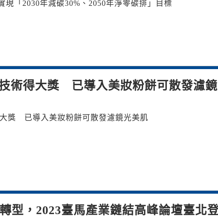
實現「2030年減碳30%、2050年淨零碳排」目標
1技術得大獎 已導入美妝粉餅可散發濾
得大獎 已導入美妝粉餅可散發濾鏡光美肌
轉型，2023臺馬產業鏈結高峰論壇臺北