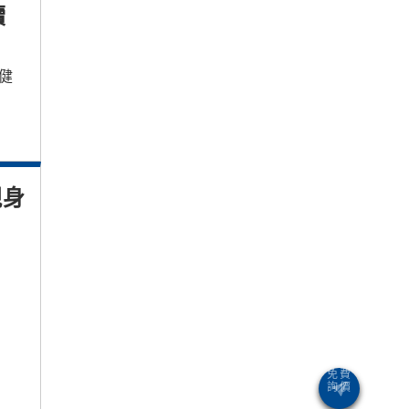
續
健
現身